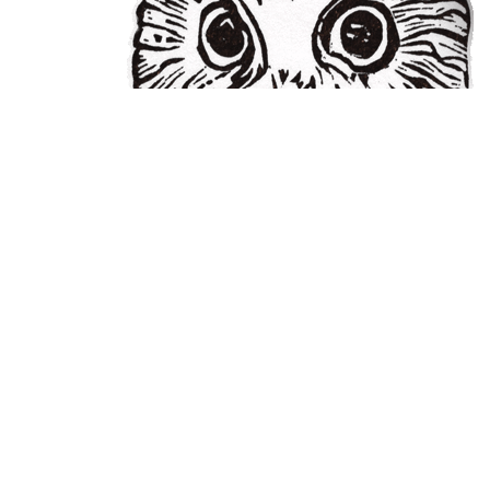
noesya Paris
36 rue Laffitte
75009
Paris
noesya Bordeaux
15 rue des Bouviers
33800
Bordeaux