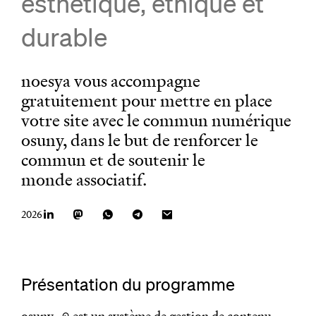
esthétique, éthique et
durable
noesya vous accompagne
gratuitement pour mettre en place
votre site avec le commun numérique
osuny, dans le but de renforcer le
commun et de soutenir le
monde associatif.
Date de publication
2026
Partager sur
Présentation du programme
osuny
(lien externe)
est un système de gestion de contenu